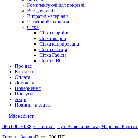
Комплектуючі для покрівлі
Все для воріт
Витратні матеріали
Електрообладнання
Сітка
Сітка шарнірна
Сітка зварна
Сітка канілірована
Сітка рабиця
Сітка Габіон
Сітка ПВС
Про нас
Контакти
Оплата
Доставка
Повернення
Послуги
Акції
Новини та статті
Мій кабінет
066 090-30-38
м. Полтава, вул. Решетилівська (Маршала Бірюзов
Головна
|
Засови
|
Засов 200 ПП