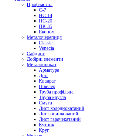
Профнастил
С-7
НС-14
НС-20
ПК-35
Економ
Металочерепиця
Classic
Venecia
Сайдинг
Добірні елементи
Металопрокат
Арматура
Дріт
Квадрат
Швелер
Труба профільна
Труба кругла
Смуга
Лист холоднокатаний
Лист оцинкований
Лист гарячекатаний
Кутник
Круг
Метизи