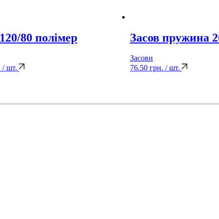
 120/80 полімер
Засов пружина 2
Засови
.
/ шт.
76.50
грн.
/ шт.