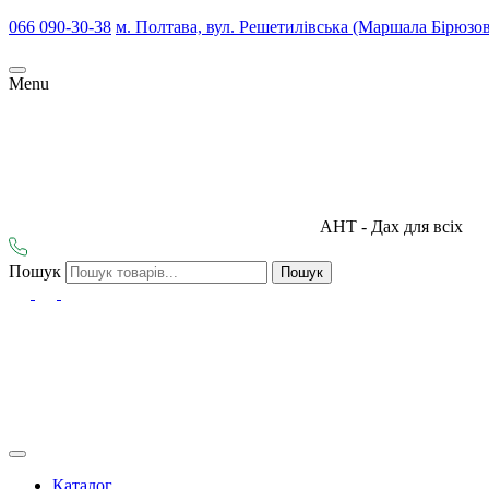
066 090-30-38
м. Полтава, вул. Решетилівська (Маршала Бірюзов
Menu
АНТ - Дах для всіх
Пошук
Пошук
Каталог