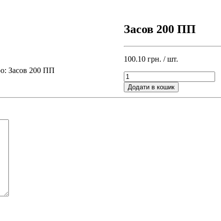
Засов 200 ПП
100.10
грн.
/ шт.
ро: Засов 200 ПП
Засов
200
Додати в кошик
ПП
кількість