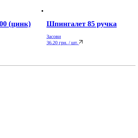
00 (цинк)
Шпингалет 85 ручка
Засови
36.20
грн.
/ шт.