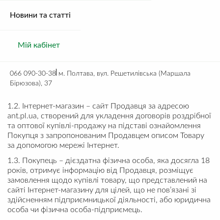
моменту натискання кнопки «Підтвердити замовлення»
на сторінці оформлення замовлення і отримання
Новини та статті
Покупцем від Продавця підтвердження замовлення в
електронному вигляді.
Мій кабінет
1. Терміни та визначення
1.1. Товар або Послуга – об’єкт угоди сторін, який був
обраний покупцем на сайті Інтернет-магазину та
066 090-30-38
м. Полтава, вул. Решетилівська (Маршала
поміщений у кошик, або вже придбаний Покупцем у
Бірюзова), 37
Продавця дистанційним способом.
1.2. Інтернет-магазин – сайт Продавця за адресою
ant.pl.ua, створений для укладення договорів роздрібної
та оптової купівлі-продажу на підставі ознайомлення
Покупця з запропонованим Продавцем описом Товару
за допомогою мережі Інтернет.
1.3. Покупець – дієздатна фізична особа, яка досягла 18
років, отримує інформацію від Продавця, розміщує
замовлення щодо купівлі товару, що представлений на
сайті Інтернет-магазину для цілей, що не пов’язані зі
здійсненням підприємницької діяльності, або юридична
особа чи фізична особа-підприємець.