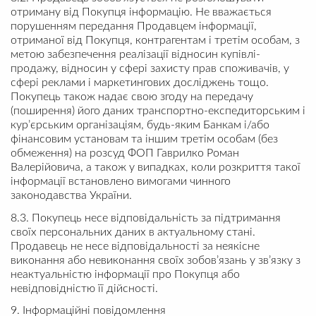
отриману від Покупця інформацію. Не вважається
порушенням передання Продавцем інформації,
отриманої від Покупця, контрагентам і третім особам, з
метою забезпечення реалізації відносин купівлі-
продажу, відносин у сфері захисту прав споживачів, у
сфері реклами і маркетингових досліджень тощо.
Покупець також надає свою згоду на передачу
(поширення) його даних транспортно-експедиторським і
кур’єрським організаціям, будь-яким Банкам і/або
фінансовим установам та іншим третім особам (без
обмеження) на розсуд ФОП Гаврилко Роман
Валерійовича, а також у випадках, коли розкриття такої
інформації встановлено вимогами чинного
законодавства України.
8.3. Покупець несе відповідальність за підтримання
своїх персональних даних в актуальному стані.
Продавець не несе відповідальності за неякісне
виконання або невиконання своїх зобов’язань у зв’язку з
неактуальністю інформації про Покупця або
невідповідністю її дійсності.
9. Інформаційні повідомлення