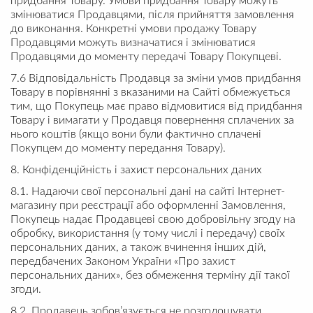
придбання Товару. Умови придбання Товару можуть
змінюватися Продавцями, після прийняття замовлення
до виконання. Конкретні умови продажу Товару
Продавцями можуть визначатися і змінюватися
Продавцями до моменту передачі Товару Покупцеві.
7.6 Відповідальність Продавця за зміни умов придбання
Товару в порівнянні з вказаними на Сайті обмежується
тим, що Покупець має право відмовитися від придбання
Товару і вимагати у Продавця повернення сплачених за
нього коштів (якщо вони були фактично сплачені
Покупцем до моменту передання Товару).
8. Конфіденційність і захист персональних даних
8.1. Надаючи свої персональні дані на сайті Інтернет-
магазину при реєстрації або оформленні Замовлення,
Покупець надає Продавцеві свою добровільну згоду на
обробку, використання (у тому числі і передачу) своїх
персональних даних, а також вчинення інших дій,
передбачених Законом України «Про захист
персональних даних», без обмеження терміну дії такої
згоди.
8.2. Продавець зобов’язується не розголошувати