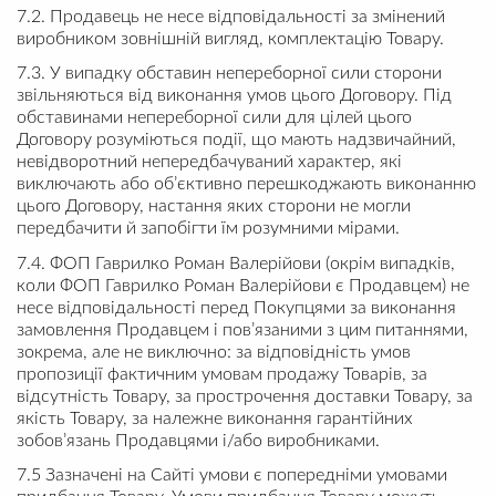
7.2. Продавець не несе відповідальності за змінений
виробником зовнішній вигляд, комплектацію Товару.
7.3. У випадку обставин непереборної сили сторони
звільняються від виконання умов цього Договору. Під
обставинами непереборної сили для цілей цього
Договору розуміються події, що мають надзвичайний,
невідворотний непередбачуваний характер, які
виключають або об’єктивно перешкоджають виконанню
цього Договору, настання яких сторони не могли
передбачити й запобігти їм розумними мірами.
7.4. ФОП Гаврилко Роман Валерійови (окрім випадків,
коли ФОП Гаврилко Роман Валерійови є Продавцем) не
несе відповідальності перед Покупцями за виконання
замовлення Продавцем і пов’язаними з цим питаннями,
зокрема, але не виключно: за відповідність умов
пропозиції фактичним умовам продажу Товарів, за
відсутність Товару, за прострочення доставки Товару, за
якість Товару, за належне виконання гарантійних
зобов’язань Продавцями і/або виробниками.
7.5 Зазначені на Сайті умови є попередніми умовами