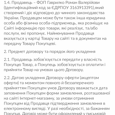
1.4. Продавець – ФОП Гаврилко Роман Валерійови
(Ідентифікаційний код за ЄДРПОУ 3163913391),який
створений і діє відповідно до чинного законодавства
України. Продавцем може бути також інша юридична
особа або фізична особа-підприємець, яка розміщує на
Сайті інформацію про товари, які реалізує, та/або
послуги, які пропонує. Найменування Продавця
вказується у картці Товару на сайті та в документах на
передачу Товару Покупцеві.
2. Предмет договору та порядок його укладення
2.1. Продавець зобов’язується передати у власність
Покупцю Товар, а Покупець зобов’язується оплатити і
прийняти Товар на умовах цього Договору.
2.2. Датою укладення Договору-оферти (акцептом
оферти) та моментом повного й беззаперечного
прийняттям Покупцем умов Договору вважається дата
заповнення Покупцем форми замовлення, розташованої
на сайті Інтернет-магазину, за умови отримання
Покупцем від Продавця підтвердження замовлення в
електронному вигляді. У разі необхідності, за бажанням
Покупця, Договір може бути оформлений у письмовій