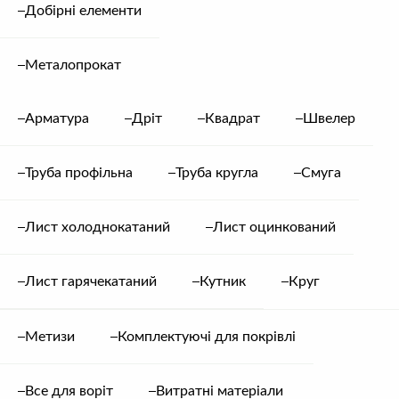
Добірні елементи
Металопрокат
Арматура
Дріт
Квадрат
Швелер
Труба профільна
Труба кругла
Смуга
Сайдинг (Зруб
Сайдинг (Зруб
дерев’яний) 0,45 мм
дерев’яний) 0.40 мм
Сайдинг
Сайдинг
Лист холоднокатаний
Лист оцинкований
350.00
грн.
/ м²
317.00
грн.
/ м²
Лист гарячекатаний
Кутник
Круг
Метизи
Комплектуючі для покрівлі
Все для воріт
Витратні матеріали