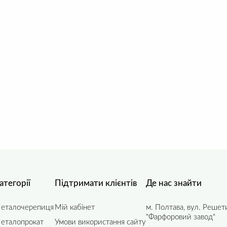
атегорії
Підтримати клієнтів
Де нас знайти
еталочерепиця
Мій кабінет
м. Полтава, вул. Решет
"Фарфоровий завод"
еталопрокат
Умови використання сайту