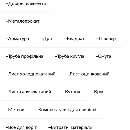
Труба
Добірні елементи
Додати в кошик
профільна
20x20
1.8
Металопрокат
мм
Опис
кількість
Арматура
Дріт
Квадрат
Швелер
Труба профільна
Труба кругла
Смуга
ВІДГУКИ
Лист холоднокатаний
Лист оцинкований
Відгуків немає, поки що. Будьте першим, хто залишив
відгук про: Труба профільна 20×20 1.8 мм
Лист гарячекатаний
Кутник
Круг
Залишити відгук
Метизи
Комплектуючі для покрівлі
Ваша оцінка
0
/5.0 балів
Все для воріт
Витратні матеріали