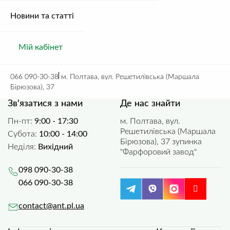
Арматура ø 18
Труба профільна 40×40
Зберегти моє ім'я, e-mail, та адресу сайту в цьому браузері для моїх
Арматура, Металопрокат
1.8 мм
подальших коментарів.
Новини та статті
Металопрокат, Труба
профільна
74.66
грн.
/ м.п.
95.09
грн.
/ м.п.
Мій кабінет
066 090-30-38
м. Полтава, вул. Решетилівська (Маршала
Бірюзова), 37
Зв'язатися з нами
Де нас знайти
Пн-пт:
9:00 - 17:30
м. Полтава, вул.
Решетилівська (Маршала
Субота:
10:00 - 14:00
Бірюзова), 37 зупинка
Неділя:
Вихідний
"Фарфоровий завод"
098 090-30-38
066 090-30-38
contact@ant.pl.ua