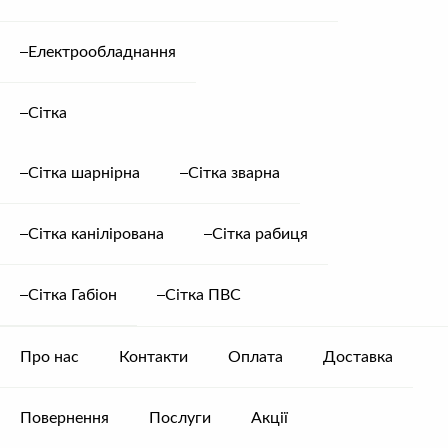
СУПУТНІ
ТОВАРИ
Каталог
Електрообладнання
Ім'я
Сітка
Сітка шарнірна
Сітка зварна
Email
Труба профільна 30×20
Труба профільна 25×25
1.5 мм
1.8 мм
Металопрокат, Труба
Металопрокат, Труба
Сітка канілірована
Сітка рабиця
профільна
профільна
58.10
грн.
/ м.п.
58.18
грн.
/ м.п.
Ваш відгук
Сітка Габіон
Сітка ПВС
Про нас
Контакти
Оплата
Доставка
Повернення
Послуги
Акції