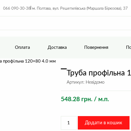
066 090-30-38
м. Полтава, вул. Решетилівська (Маршала Бірюзова), 37
Оплата
Доставка
Повернення
По
а профільна 120×80 4.0 мм
Труба профільна 
Артикул:
Невідомо
548.28
грн.
/ м.п.
Труба
Додати в кошик
профільна
120x80