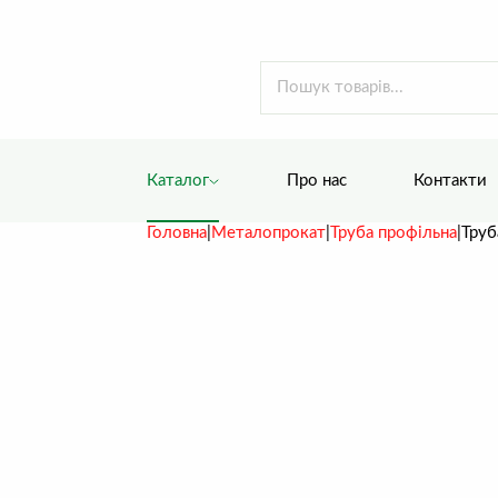
Пошук
АНТ
-
Дах
Каталог
Про нас
Контакти
для
всіх
Головна
|
Металопрокат
|
Труба профільна
|
Труб