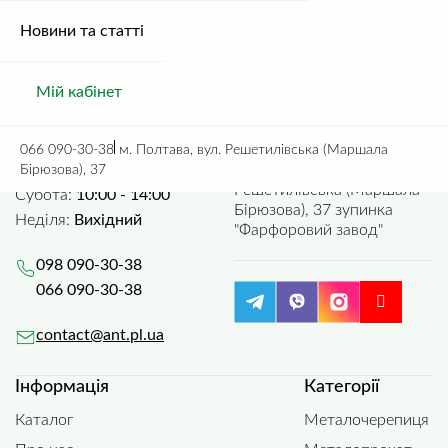
Сітка, Сітка шарнірна
Ваш відгук
2,550.00
грн.
2,500.00
грн.
Новини та статті
Мій кабінет
Зв'язатися з нами
Де нас знайти
066 090-30-38
м. Полтава, вул. Решетилівська (Маршала
Пн-пт:
9:00 - 17:30
м. Полтава, вул.
Бірюзова), 37
Зберегти моє ім'я, e-mail, та адресу сайту в цьому браузері для моїх
Решетилівська (Маршала
Субота:
10:00 - 14:00
подальших коментарів.
Бірюзова), 37 зупинка
Неділя:
Вихідний
"Фарфоровий завод"
098 090-30-38
066 090-30-38
contact@ant.pl.ua
Інформація
Категорії
Каталог
Металочерепиця