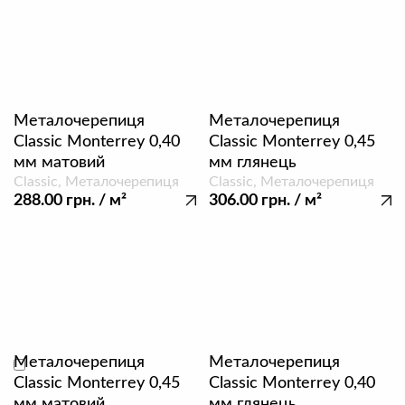
Ім'я
Email
Металочерепиця
Металочерепиця
Classic Monterrey 0,40
Classic Monterrey 0,45
мм матовий
мм глянець
Classic, Металочерепиця
Classic, Металочерепиця
288.00
грн.
/ м²
306.00
грн.
/ м²
Ваш відгук
Металочерепиця
Металочерепиця
Зберегти моє ім'я, e-mail, та адресу сайту в цьому браузері для моїх
подальших коментарів.
Classic Monterrey 0,45
Classic Monterrey 0,40
мм матовий
мм глянець