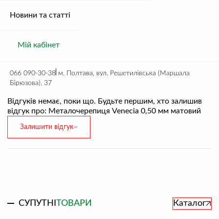
Новини та статті
Додаткова інформація
Мій кабінет
066 090-30-38
м. Полтава, вул. Решетилівська (Маршала
ВІДГУКИ
Бірюзова), 37
Відгуків немає, поки що. Будьте першим, хто залишив
відгук про: Металочерепиця Venecia 0,50 мм матовий
Залишити відгук
Ваша оцінка
0
/5.0 балів
СУПУТНІ
ТОВАРИ
Каталог