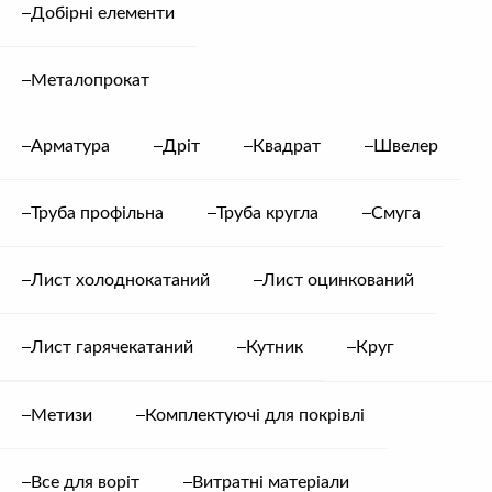
Добірні елементи
352.00
грн.
/ м²
100% Європейський метал
Металопрокат
Довжина під замовлення.
Арматура
Дріт
Квадрат
Швелер
Ширина загальна – 1,20 м.
Ширина робоча – 1,15± м.
Висота штампу – 25 мм.
Труба профільна
Труба кругла
Смуга
Крок штампу – 35 см.
Крок обрешітки по центрам – 35 см.
МЕТАЛОЧЕРЕПИЦЯ VENECIA 0,50
Лист холоднокатаний
Лист оцинкований
ММ МАТОВИЙ
Артикул:
Невідомо
Лист гарячекатаний
Кутник
Круг
Метизи
Комплектуючі для покрівлі
Колір
Все для воріт
Витратні матеріали