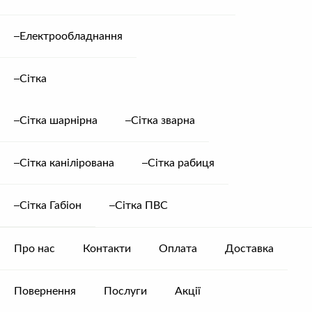
Електрообладнання
Тип покриття
Сітка
Сітка шарнірна
Сітка зварна
Товщина металу
Сітка канілірована
Сітка рабиця
Сітка Габіон
Сітка ПВС
Металочерепиця
Додати в кошик
Venecia
0,50
Про нас
Контакти
Оплата
Доставка
мм
матовий
Опис
кількість
Повернення
Послуги
Акції