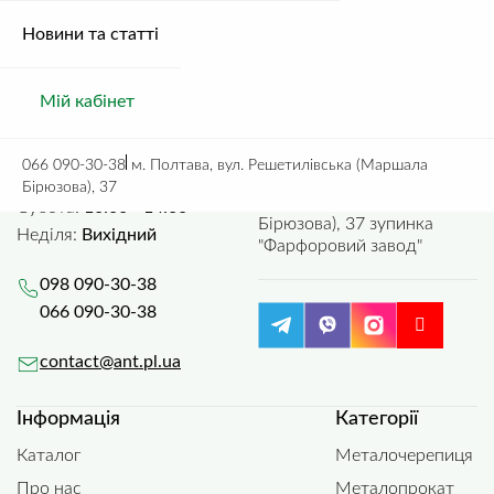
89.88
грн.
/ м.п.
235.93
грн.
/ м.п.
Новини та статті
Мій кабінет
Зв'язатися з нами
Де нас знайти
066 090-30-38
м. Полтава, вул. Решетилівська (Маршала
Пн-пт:
9:00 - 17:30
м. Полтава, вул.
Бірюзова), 37
Решетилівська (Маршала
Субота:
10:00 - 14:00
Бірюзова), 37 зупинка
Неділя:
Вихідний
"Фарфоровий завод"
098 090-30-38
066 090-30-38
contact@ant.pl.ua
Інформація
Категорії
Каталог
Металочерепиця
Про нас
Металопрокат