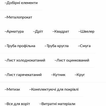
Добірні елементи
Додаткова інформація
Металопрокат
Арматура
Дріт
Квадрат
Швелер
ВІДГУКИ
Труба профільна
Труба кругла
Смуга
Відгуків немає, поки що. Будьте першим, хто залишив
відгук про: Квадрат 18 мм
Лист холоднокатаний
Лист оцинкований
Залишити відгук
Лист гарячекатаний
Кутник
Круг
Ваша оцінка
Метизи
Комплектуючі для покрівлі
0
/5.0 балів
Все для воріт
Витратні матеріали
СУПУТНІ
ТОВАРИ
Каталог